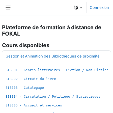
Passer au contenu principal
Acheter Propecia en ligne
Connexion
Panneau latéral
Plateforme de formation à distance de
FOKAL
Cours disponibles
Gestion et Animation des Bibliothèques de proximité
BIB001 - Genres littéraires - Fiction / Non-Fiction
BIB002 - Circuit du livre
BIB003 - Catalogage
BIB004 - Circulation / Politique / Statistiques
BIB005 - Accueil et services